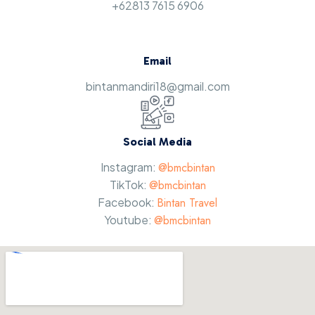
+62813 7615 6906
Email
bintanmandiri18@gmail.com
Social Media
Instagram:
@bmcbintan
TikTok:
@bmcbintan
Facebook:
Bintan Travel
Youtube:
@bmcbintan