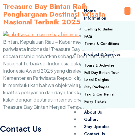
Treasure Bay Bintan Raih
Home
Penghargaan Destinasi Wisata
Information
Nasional Terbaik 2025
Getting to Bintan
FAQ
Bintan, Kepulauan Riau – Kabar membanggakan bagi
Terms & Conditions
pariwisata Indonesia! Treasure Bay Bintan baru saja
Product & Services
secara resmi dinobatkan sebagai Destinasi Wisata
Nasional Terbaik se-Indonesia dalam ajang Wonderful
Tours & Activities
Indonesia Award 2025 yang diselenggarakan oleh
Full Day Bintan Tour
Kementerian Pariwisata Republik Indonesia. Penghargaan
Local Delights
ini membuktikan bahwa objek wisata Bintan memiliki
Stay Packages
kualitas pelayanan dan daya tarik kelas dunia yang tidak
Taxi & Car Rental
kalah dengan destinasi internasional lainnya. Mengapa
Ferry Tickets
Treasure Bay Bintan Menjadi Tempat […]
About Us
Gallery
Stay Updates
Contact Us
Contact Us