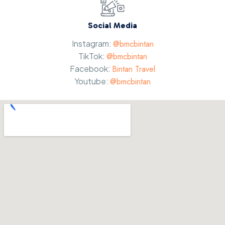
Social Media
Instagram:
@bmcbintan
TikTok:
@bmcbintan
Facebook:
Bintan Travel
Youtube:
@bmcbintan